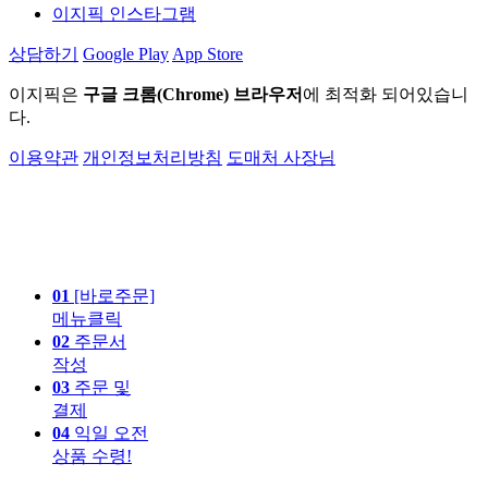
이지픽 인스타그램
상담하기
Google Play
App Store
이지픽은
구글 크롬(Chrome) 브라우저
에 최적화 되어있습니
다.
이용약관
개인정보처리방침
도매처 사장님
01
[바로주문]
메뉴클릭
02
주문서
작성
03
주문 및
결제
04
익일 오전
상품 수령!