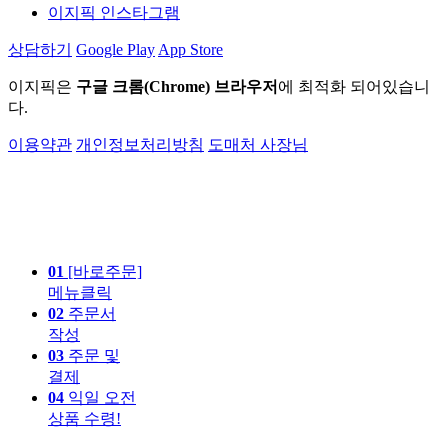
이지픽 인스타그램
상담하기
Google Play
App Store
이지픽은
구글 크롬(Chrome) 브라우저
에 최적화 되어있습니
다.
이용약관
개인정보처리방침
도매처 사장님
01
[바로주문]
메뉴클릭
02
주문서
작성
03
주문 및
결제
04
익일 오전
상품 수령!