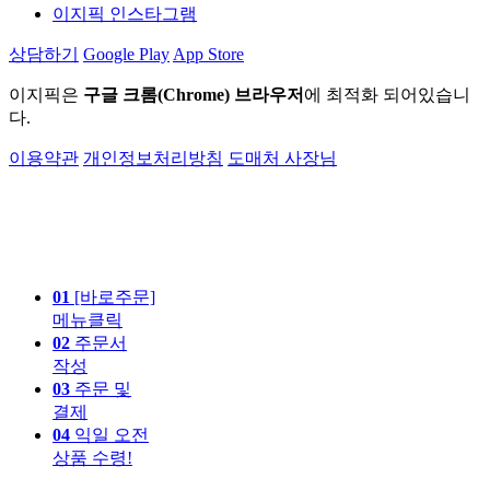
이지픽 인스타그램
상담하기
Google Play
App Store
이지픽은
구글 크롬(Chrome) 브라우저
에 최적화 되어있습니
다.
이용약관
개인정보처리방침
도매처 사장님
01
[바로주문]
메뉴클릭
02
주문서
작성
03
주문 및
결제
04
익일 오전
상품 수령!