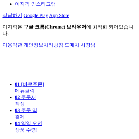
이지픽 인스타그램
상담하기
Google Play
App Store
이지픽은
구글 크롬(Chrome) 브라우저
에 최적화 되어있습니
다.
이용약관
개인정보처리방침
도매처 사장님
01
[바로주문]
메뉴클릭
02
주문서
작성
03
주문 및
결제
04
익일 오전
상품 수령!