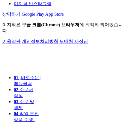
이지픽 인스타그램
상담하기
Google Play
App Store
이지픽은
구글 크롬(Chrome) 브라우저
에 최적화 되어있습니
다.
이용약관
개인정보처리방침
도매처 사장님
01
[바로주문]
메뉴클릭
02
주문서
작성
03
주문 및
결제
04
익일 오전
상품 수령!