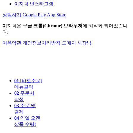
이지픽 인스타그램
상담하기
Google Play
App Store
이지픽은
구글 크롬(Chrome) 브라우저
에 최적화 되어있습니
다.
이용약관
개인정보처리방침
도매처 사장님
01
[바로주문]
메뉴클릭
02
주문서
작성
03
주문 및
결제
04
익일 오전
상품 수령!