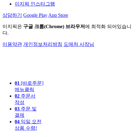
이지픽 인스타그램
상담하기
Google Play
App Store
이지픽은
구글 크롬(Chrome) 브라우저
에 최적화 되어있습니
다.
이용약관
개인정보처리방침
도매처 사장님
01
[바로주문]
메뉴클릭
02
주문서
작성
03
주문 및
결제
04
익일 오전
상품 수령!