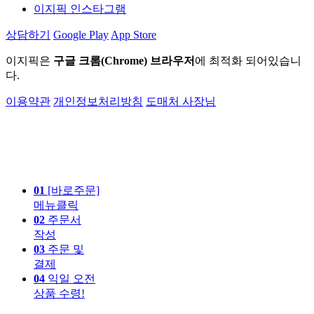
이지픽 인스타그램
상담하기
Google Play
App Store
이지픽은
구글 크롬(Chrome) 브라우저
에 최적화 되어있습니
다.
이용약관
개인정보처리방침
도매처 사장님
01
[바로주문]
메뉴클릭
02
주문서
작성
03
주문 및
결제
04
익일 오전
상품 수령!