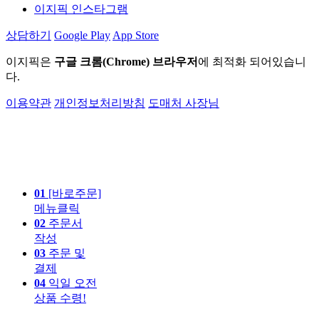
이지픽 인스타그램
상담하기
Google Play
App Store
이지픽은
구글 크롬(Chrome) 브라우저
에 최적화 되어있습니
다.
이용약관
개인정보처리방침
도매처 사장님
01
[바로주문]
메뉴클릭
02
주문서
작성
03
주문 및
결제
04
익일 오전
상품 수령!