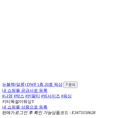
뉴블랙(알콩)
DWP 1층 20호
픽샵
?
문의
내 쇼핑몰 공급사로 등록
#나염
#박스
#반팔티
#빅사이즈
#워싱
키티목걸이워싱T
내 쇼핑몰 상품으로 등록
판매가
로그인 후 확인 가능
상품코드 :
E3473150628