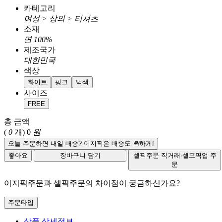
카테고리
여성 > 상의 > 티셔츠
소재
면 100%
제조국가
대한민국
색상
화이트
핑크
먹색
사이즈
FREE
총 금액
(
0
개)
0
원
오늘 주문하면 내일 배송? 이지픽은 배송도
퀵
하게!
좋아요
장바구니 담기
셀픽주문
직거래·셀프픽업 주
문
이지픽주문과 셀픽주문의 차이점이 궁금하신가요?
주문타입
상품 상세정보