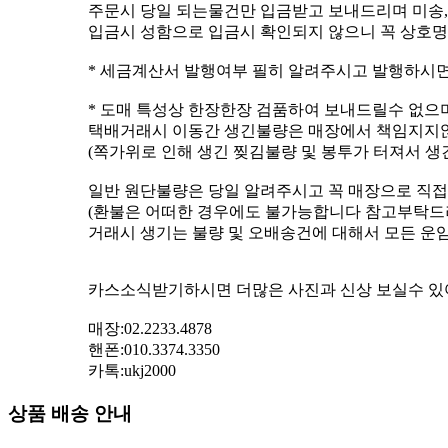
주문시 당일 되는물건만 입금받고 보내드리며 미송,
입금시 성함으로 입금시 확인되지 않으니 꼭 상호
* 세금계산서 발행여부 필히 알려주시고 발행하시
* 도매 특성상 한장한장 검품하여 보내드릴수 없으
택배거래시 이동간 생긴불량은 매장에서 책임지지
(쪽가위로 인해 생긴 찢김불량 및 봉투가 터져서 생
일반 원단불량은 당일 알려주시고 꼭 매장으로 직접
(환불은 어떠한 경우에도 불가능합니다 참고부탁드
거래시 생기는 불량 및 오배송건에 대해서 모든 운
카스소식받기하시면 더많은 사진과 신상 보실수 있
매장:02.2233.4878
핸폰:010.3374.3350
카톡:ukj2000
상품 배송 안내