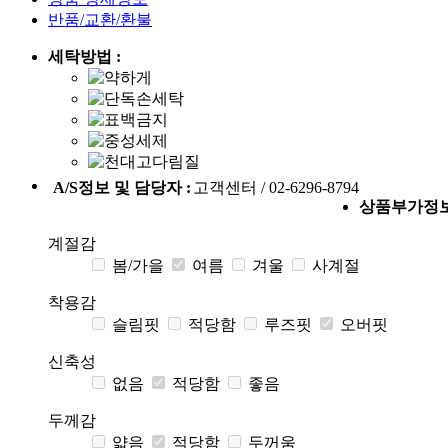
반품/교환/환불
세탁방법 :
A/S정보 및 담당자 :
고객센터 / 02-6296-8794
상품부가정
계절감
봄/가을
여름
겨울
사계절
착용감
슬림핏
적당함
루즈핏
오버핏
신축성
없음
적당함
좋음
두께감
얇음
적당함
두꺼움