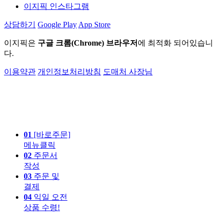
이지픽 인스타그램
상담하기
Google Play
App Store
이지픽은
구글 크롬(Chrome) 브라우저
에 최적화 되어있습니
다.
이용약관
개인정보처리방침
도매처 사장님
01
[바로주문]
메뉴클릭
02
주문서
작성
03
주문 및
결제
04
익일 오전
상품 수령!