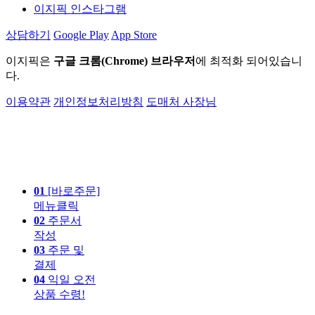
이지픽 인스타그램
상담하기
Google Play
App Store
이지픽은
구글 크롬(Chrome) 브라우저
에 최적화 되어있습니
다.
이용약관
개인정보처리방침
도매처 사장님
01
[바로주문]
메뉴클릭
02
주문서
작성
03
주문 및
결제
04
익일 오전
상품 수령!