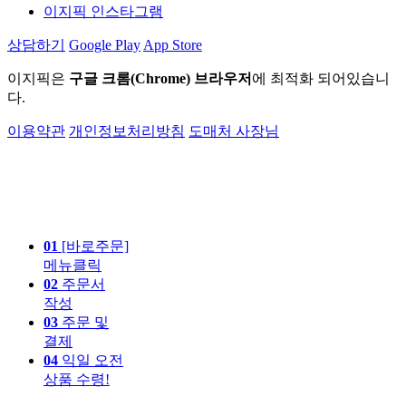
이지픽 인스타그램
상담하기
Google Play
App Store
이지픽은
구글 크롬(Chrome) 브라우저
에 최적화 되어있습니
다.
이용약관
개인정보처리방침
도매처 사장님
01
[바로주문]
메뉴클릭
02
주문서
작성
03
주문 및
결제
04
익일 오전
상품 수령!