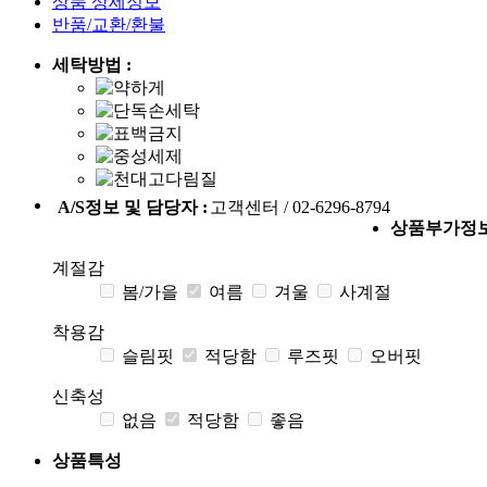
상품 상세정보
반품/교환/환불
세탁방법 :
A/S정보 및 담당자 :
고객센터 / 02-6296-8794
상품부가정
계절감
봄/가을
여름
겨울
사계절
착용감
슬림핏
적당함
루즈핏
오버핏
신축성
없음
적당함
좋음
상품특성