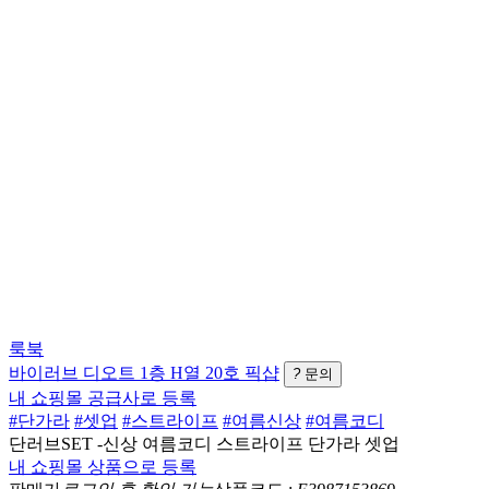
룩북
바이러브
디오트 1층 H열 20호
픽샵
?
문의
내 쇼핑몰 공급사로 등록
#단가라
#셋업
#스트라이프
#여름신상
#여름코디
단러브SET -신상 여름코디 스트라이프 단가라 셋업
내 쇼핑몰 상품으로 등록