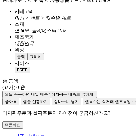
판매가
로그인 후 확인 가능
상품코드 :
E3987153869
카테고리
여성 > 세트 > 캐주얼 세트
소재
면 60%, 폴리에스터 40%
제조국가
대한민국
색상
블랙
그레이
사이즈
FREE
총 금액
(
0
개)
0
원
오늘 주문하면 내일 배송? 이지픽은 배송도
퀵
하게!
좋아요
샘플 신청하기
장바구니 담기
셀픽주문
직거래·셀프픽업 
이지픽주문과 셀픽주문의 차이점이 궁금하신가요?
주문타입