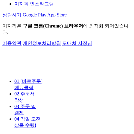
이지픽 인스타그램
상담하기
Google Play
App Store
이지픽은
구글 크롬(Chrome) 브라우저
에 최적화 되어있습니
다.
이용약관
개인정보처리방침
도매처 사장님
01
[바로주문]
메뉴클릭
02
주문서
작성
03
주문 및
결제
04
익일 오전
상품 수령!