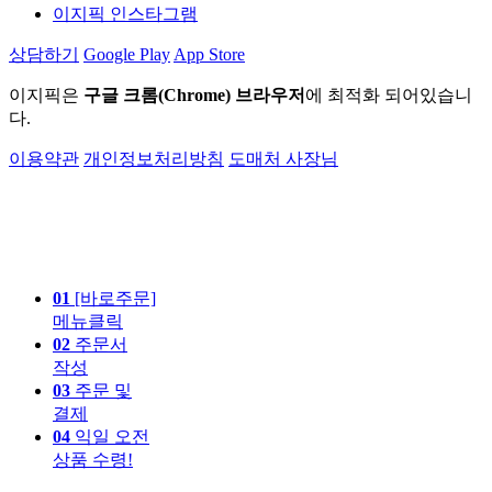
이지픽 인스타그램
상담하기
Google Play
App Store
이지픽은
구글 크롬(Chrome) 브라우저
에 최적화 되어있습니
다.
이용약관
개인정보처리방침
도매처 사장님
01
[바로주문]
메뉴클릭
02
주문서
작성
03
주문 및
결제
04
익일 오전
상품 수령!