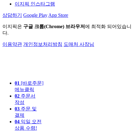
이지픽 인스타그램
상담하기
Google Play
App Store
이지픽은
구글 크롬(Chrome) 브라우저
에 최적화 되어있습니
다.
이용약관
개인정보처리방침
도매처 사장님
01
[바로주문]
메뉴클릭
02
주문서
작성
03
주문 및
결제
04
익일 오전
상품 수령!