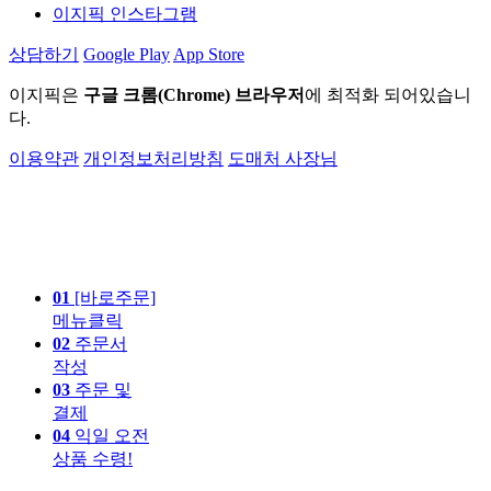
이지픽 인스타그램
상담하기
Google Play
App Store
이지픽은
구글 크롬(Chrome) 브라우저
에 최적화 되어있습니
다.
이용약관
개인정보처리방침
도매처 사장님
01
[바로주문]
메뉴클릭
02
주문서
작성
03
주문 및
결제
04
익일 오전
상품 수령!