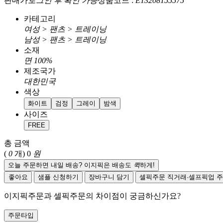
판매가
로그인 후 확인 가능
상품코드 :
E13208155575
카테고리
여성 > 팬츠 > 트레이닝
남성 > 팬츠 > 트레이닝
소재
면 100%
제조국가
대한민국
색상
화이트
검정
그레이
밤색
사이즈
FREE
총 금액
(
0
개)
0
원
오늘 주문하면 내일 배송? 이지픽은 배송도
퀵
하게!
좋아요
샘플 신청하기
장바구니 담기
셀픽주문
직거래·셀프픽업 
이지픽주문과 셀픽주문의 차이점이 궁금하신가요?
주문타입