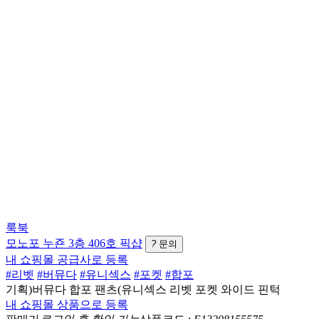
룩북
모노포
누죤 3층 406호
픽샵
?
문의
내 쇼핑몰 공급사로 등록
#리벳
#버뮤다
#유니섹스
#포켓
#합포
기획)버뮤다 합포 팬츠(유니섹스 리벳 포켓 와이드 핀턱
내 쇼핑몰 상품으로 등록