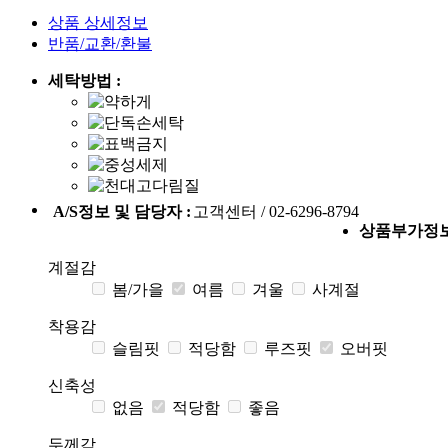
상품 상세정보
반품/교환/환불
세탁방법 :
A/S정보 및 담당자 :
고객센터 / 02-6296-8794
상품부가정
계절감
봄/가을
여름
겨울
사계절
착용감
슬림핏
적당함
루즈핏
오버핏
신축성
없음
적당함
좋음
두께감