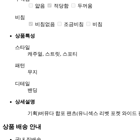
얇음
적당함
두꺼움
비침
비침없음
조금비침
비침
상품특성
스타일
캐주얼, 스트릿, 스포티
패턴
무지
디테일
밴딩
상세설명
기획)버뮤다 합포 팬츠(유니섹스 리벳 포켓 와이드 
상품 배송 안내
국내 직배송