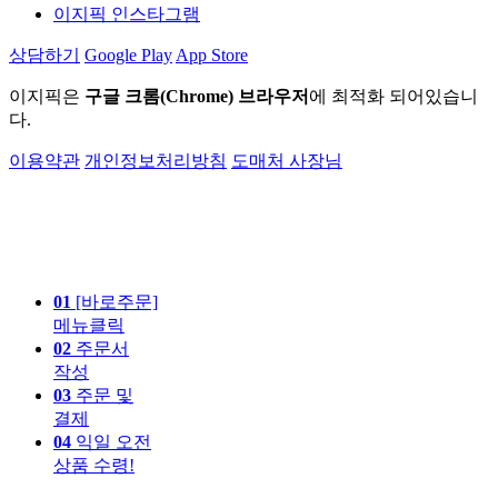
이지픽 인스타그램
상담하기
Google Play
App Store
이지픽은
구글 크롬(Chrome) 브라우저
에 최적화 되어있습니
다.
이용약관
개인정보처리방침
도매처 사장님
01
[바로주문]
메뉴클릭
02
주문서
작성
03
주문 및
결제
04
익일 오전
상품 수령!