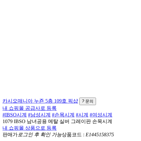
카시오매니아
누죤 5층 109호
픽샵
?
문의
내 쇼핑몰 공급사로 등록
#IBSO시계
#남성시계
#손목시계
#시계
#여성시계
1079 IBSO 남녀공용 메탈 실버 그레이판 손목시계
내 쇼핑몰 상품으로 등록
판매가
로그인 후 확인 가능
상품코드 :
E1445158375