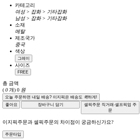
카테고리
여성 > 잡화 > 기타잡화
남성 > 잡화 > 기타잡화
소재
메탈
제조국가
중국
색상
그레이
사이즈
FREE
총 금액
(
0
개)
0
원
오늘 주문하면 내일 배송? 이지픽은 배송도
퀵
하게!
좋아요
장바구니 담기
셀픽주문
직거래·셀프픽업 주
문
이지픽주문과 셀픽주문의 차이점이 궁금하신가요?
주문타입