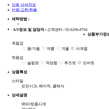
상품 상세정보
반품/교환/환불
세탁방법 :
A/S정보 및 담당자 :
고객센터 / 02-6296-8794
상품부가정
계절감
봄/가을
여름
겨울
사계절
착용감
슬림핏
적당함
루즈핏
오버핏
상품특성
스타일
모던시크, 베이직, 클래식
상세설명
IBSO정품시계