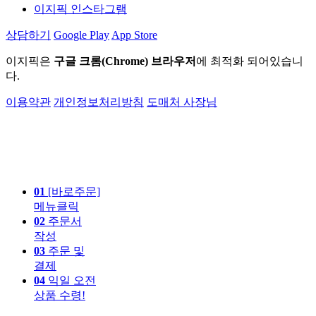
이지픽 인스타그램
상담하기
Google Play
App Store
이지픽은
구글 크롬(Chrome) 브라우저
에 최적화 되어있습니
다.
이용약관
개인정보처리방침
도매처 사장님
01
[바로주문]
메뉴클릭
02
주문서
작성
03
주문 및
결제
04
익일 오전
상품 수령!