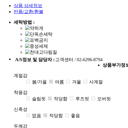
상품 상세정보
반품/교환/환불
세탁방법 :
A/S정보 및 담당자 :
고객센터 / 02-6296-8794
상품부가정
계절감
봄/가을
여름
겨울
사계절
착용감
슬림핏
적당함
루즈핏
오버핏
신축성
없음
적당함
좋음
두께감