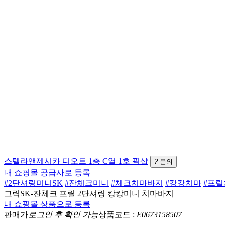
스텔라앤제시카
디오트 1층 C열 1호
픽샵
?
문의
내 쇼핑몰 공급사로 등록
#2단셔링미니SK
#잔체크미니
#체크치마바지
#캉캉치마
#프
그릭SK-잔체크 프릴 2단셔링 캉캉미니 치마바지
내 쇼핑몰 상품으로 등록
판매가
로그인 후 확인 가능
상품코드 :
E0673158507