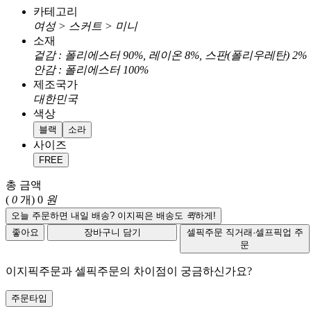
카테고리
여성 > 스커트 > 미니
소재
겉감 : 폴리에스터 90%, 레이온 8%, 스판(폴리우레탄) 2%
안감 : 폴리에스터 100%
제조국가
대한민국
색상
블랙
소라
사이즈
FREE
총 금액
(
0
개)
0
원
오늘 주문하면 내일 배송? 이지픽은 배송도
퀵
하게!
좋아요
장바구니 담기
셀픽주문
직거래·셀프픽업 주
문
이지픽주문과 셀픽주문의 차이점이 궁금하신가요?
주문타입