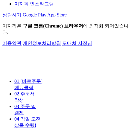
이지픽 인스타그램
상담하기
Google Play
App Store
이지픽은
구글 크롬(Chrome) 브라우저
에 최적화 되어있습니
다.
이용약관
개인정보처리방침
도매처 사장님
01
[바로주문]
메뉴클릭
02
주문서
작성
03
주문 및
결제
04
익일 오전
상품 수령!