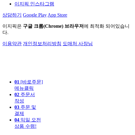
이지픽 인스타그램
상담하기
Google Play
App Store
이지픽은
구글 크롬(Chrome) 브라우저
에 최적화 되어있습니
다.
이용약관
개인정보처리방침
도매처 사장님
01
[바로주문]
메뉴클릭
02
주문서
작성
03
주문 및
결제
04
익일 오전
상품 수령!