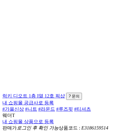
럭키
디오트 1층 I열 12호
픽샵
?
문의
내 쇼핑몰 공급사로 등록
#가을신상
#니트
#라운드
#루즈핏
#티셔츠
웨더T
내 쇼핑몰 상품으로 등록
판매가
로그인 후 확인 가능
상품코드 :
E3186159514