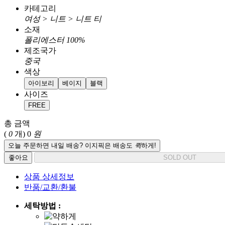
카테고리
여성 > 니트 > 니트 티
소재
폴리에스터 100%
제조국가
중국
색상
아이보리
베이지
블랙
사이즈
FREE
총 금액
(
0
개)
0
원
오늘 주문하면 내일 배송? 이지픽은 배송도
퀵
하게!
좋아요
SOLD OUT
상품 상세정보
반품/교환/환불
세탁방법 :