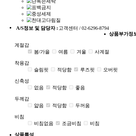
A/S정보 및 담당자 :
고객센터 / 02-6296-8794
상품부가정
계절감
봄/가을
여름
겨울
사계절
착용감
슬림핏
적당함
루즈핏
오버핏
신축성
없음
적당함
좋음
두께감
얇음
적당함
두꺼움
비침
비침없음
조금비침
비침
상품특성