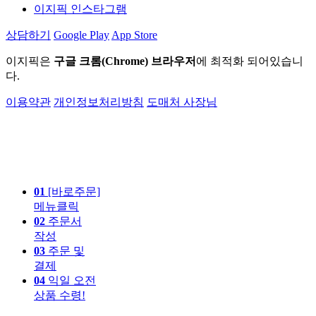
이지픽 인스타그램
상담하기
Google Play
App Store
이지픽은
구글 크롬(Chrome) 브라우저
에 최적화 되어있습니
다.
이용약관
개인정보처리방침
도매처 사장님
01
[바로주문]
메뉴클릭
02
주문서
작성
03
주문 및
결제
04
익일 오전
상품 수령!