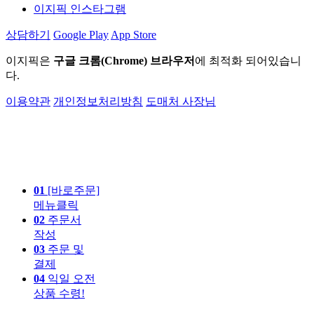
이지픽 인스타그램
상담하기
Google Play
App Store
이지픽은
구글 크롬(Chrome) 브라우저
에 최적화 되어있습니
다.
이용약관
개인정보처리방침
도매처 사장님
01
[바로주문]
메뉴클릭
02
주문서
작성
03
주문 및
결제
04
익일 오전
상품 수령!