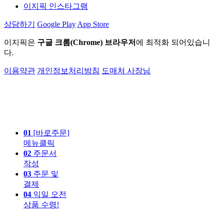
이지픽 인스타그램
상담하기
Google Play
App Store
이지픽은
구글 크롬(Chrome) 브라우저
에 최적화 되어있습니
다.
이용약관
개인정보처리방침
도매처 사장님
01
[바로주문]
메뉴클릭
02
주문서
작성
03
주문 및
결제
04
익일 오전
상품 수령!