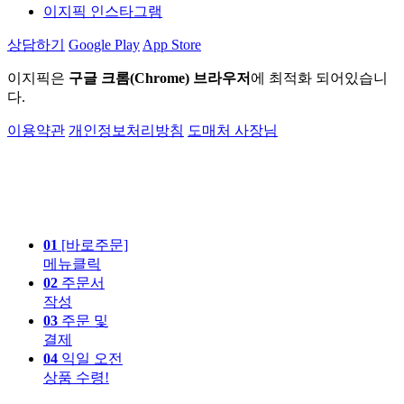
이지픽 인스타그램
상담하기
Google Play
App Store
이지픽은
구글 크롬(Chrome) 브라우저
에 최적화 되어있습니
다.
이용약관
개인정보처리방침
도매처 사장님
01
[바로주문]
메뉴클릭
02
주문서
작성
03
주문 및
결제
04
익일 오전
상품 수령!