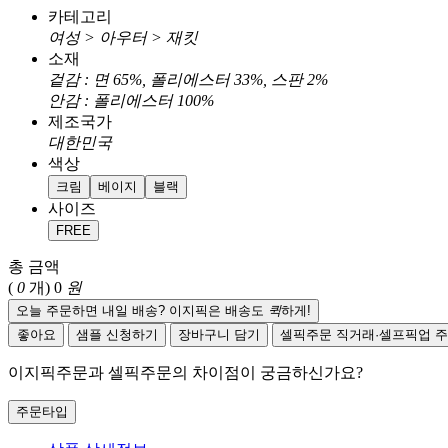
카테고리
여성 > 아우터 > 재킷
소재
겉감 : 면 65%, 폴리에스터 33%, 스판 2%
안감 : 폴리에스터 100%
제조국가
대한민국
색상
크림
베이지
블랙
사이즈
FREE
총 금액
(
0
개)
0
원
오늘 주문하면 내일 배송? 이지픽은 배송도
퀵
하게!
좋아요
샘플 신청하기
장바구니 담기
셀픽주문
직거래·셀프픽업 
이지픽주문과 셀픽주문의 차이점이 궁금하신가요?
주문타입