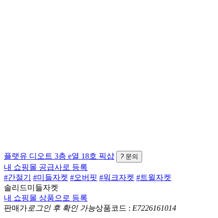
플랫유
디오트 3층 e열 18호
픽샵
?
문의
내 쇼핑몰 공급사로 등록
#간절기
#미들자켓
#오버핏
#워크자켓
#트윌자켓
솔리드미들자켓
내 쇼핑몰 상품으로 등록
판매가
로그인 후 확인 가능
상품코드 :
E7226161014