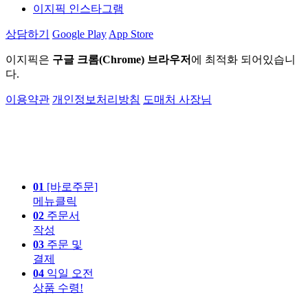
이지픽 인스타그램
상담하기
Google Play
App Store
이지픽은
구글 크롬(Chrome) 브라우저
에 최적화 되어있습니
다.
이용약관
개인정보처리방침
도매처 사장님
01
[바로주문]
메뉴클릭
02
주문서
작성
03
주문 및
결제
04
익일 오전
상품 수령!