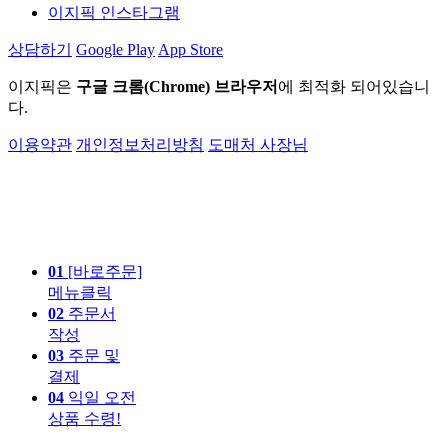
이지픽 인스타그램
상담하기
Google Play
App Store
이지픽은
구글 크롬(Chrome) 브라우저
에 최적화 되어있습니
다.
이용약관
개인정보처리방침
도매처 사장님
01
[바로주문]
메뉴클릭
02
주문서
작성
03
주문 및
결제
04
익일 오전
상품 수령!