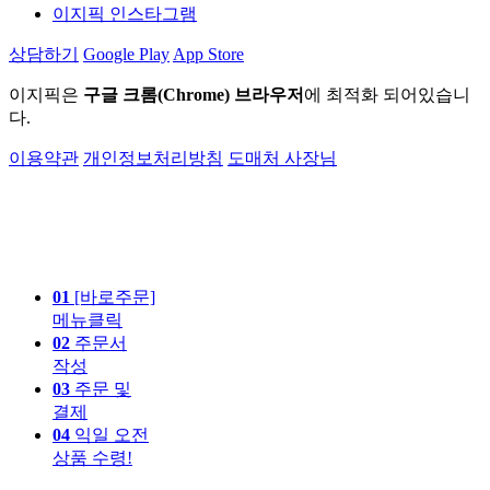
이지픽 인스타그램
상담하기
Google Play
App Store
이지픽은
구글 크롬(Chrome) 브라우저
에 최적화 되어있습니
다.
이용약관
개인정보처리방침
도매처 사장님
01
[바로주문]
메뉴클릭
02
주문서
작성
03
주문 및
결제
04
익일 오전
상품 수령!