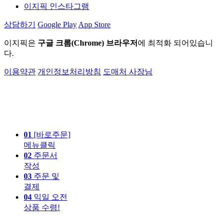
이지픽 인스타그램
상담하기
Google Play
App Store
이지픽은
구글 크롬(Chrome) 브라우저
에 최적화 되어있습니
다.
이용약관
개인정보처리방침
도매처 사장님
01
[바로주문]
메뉴클릭
02
주문서
작성
03
주문 및
결제
04
익일 오전
상품 수령!