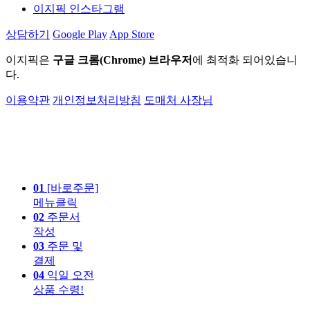
이지픽 인스타그램
상담하기
Google Play
App Store
이지픽은
구글 크롬(Chrome) 브라우저
에 최적화 되어있습니
다.
이용약관
개인정보처리방침
도매처 사장님
01
[바로주문]
메뉴클릭
02
주문서
작성
03
주문 및
결제
04
익일 오전
상품 수령!