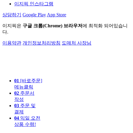
이지픽 인스타그램
상담하기
Google Play
App Store
이지픽은
구글 크롬(Chrome) 브라우저
에 최적화 되어있습니
다.
이용약관
개인정보처리방침
도매처 사장님
01
[바로주문]
메뉴클릭
02
주문서
작성
03
주문 및
결제
04
익일 오전
상품 수령!