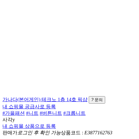
가나다(본어게인)
테크노 1층 14호
픽샵
?
문의
내 쇼핑몰 공급사로 등록
#가을패션
#니트
#버튼니트
#크롭니트
사각y
내 쇼핑몰 상품으로 등록
판매가
로그인 후 확인 가능
상품코드 :
E3877162763