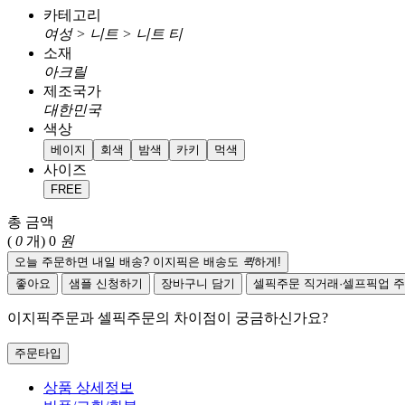
카테고리
여성 > 니트 > 니트 티
소재
아크릴
제조국가
대한민국
색상
베이지
회색
밤색
카키
먹색
사이즈
FREE
총 금액
(
0
개)
0
원
오늘 주문하면 내일 배송? 이지픽은 배송도
퀵
하게!
좋아요
샘플 신청하기
장바구니 담기
셀픽주문
직거래·셀프픽업 
이지픽주문과 셀픽주문의 차이점이 궁금하신가요?
주문타입
상품 상세정보