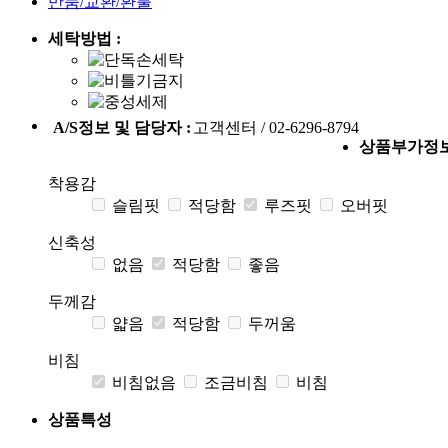
반품/교환/환불
세탁방법 :
A/S정보 및 담당자 :
고객센터 / 02-6296-8794
상품부가정
착용감
슬림핏
적당함
루즈핏
오버핏
신축성
없음
적당함
좋음
두께감
얇음
적당함
두꺼움
비침
비침없음
조금비침
비침
상품특성