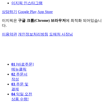
이지픽 인스타그램
상담하기
Google Play
App Store
이지픽은
구글 크롬(Chrome) 브라우저
에 최적화 되어있습니
다.
이용약관
개인정보처리방침
도매처 사장님
01
[바로주문]
메뉴클릭
02
주문서
작성
03
주문 및
결제
04
익일 오전
상품 수령!