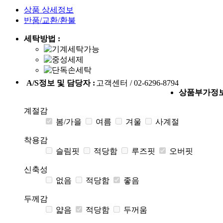
상품 상세정보
반품/교환/환불
세탁방법 :
A/S정보 및 담당자 :
고객센터 / 02-6296-8794
상품부가정
계절감
봄/가을
여름
겨울
사계절
착용감
슬림핏
적당함
루즈핏
오버핏
신축성
없음
적당함
좋음
두께감
얇음
적당함
두꺼움