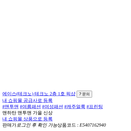
에이스(테크노)
테크노 2층 1호
픽샵
?
문의
내 쇼핑몰 공급사로 등록
#맨투맨
#여름패션
#여성패션
#캐주얼룩
#프린팅
맨하탄 맨투맨 가을 신상
내 쇼핑몰 상품으로 등록
판매가
로그인 후 확인 가능
상품코드 :
E5407162940