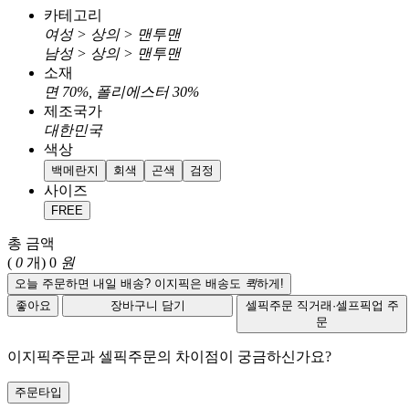
카테고리
여성 > 상의 > 맨투맨
남성 > 상의 > 맨투맨
소재
면 70%, 폴리에스터 30%
제조국가
대한민국
색상
백메란지
회색
곤색
검정
사이즈
FREE
총 금액
(
0
개)
0
원
오늘 주문하면 내일 배송? 이지픽은 배송도
퀵
하게!
좋아요
장바구니 담기
셀픽주문
직거래·셀프픽업 주
문
이지픽주문과 셀픽주문의 차이점이 궁금하신가요?
주문타입