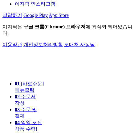
이지픽 인스타그램
상담하기
Google Play
App Store
이지픽은
구글 크롬(Chrome) 브라우저
에 최적화 되어있습니
다.
이용약관
개인정보처리방침
도매처 사장님
01
[바로주문]
메뉴클릭
02
주문서
작성
03
주문 및
결제
04
익일 오전
상품 수령!