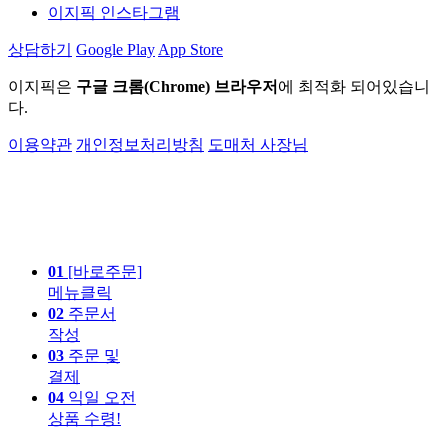
이지픽 인스타그램
상담하기
Google Play
App Store
이지픽은
구글 크롬(Chrome) 브라우저
에 최적화 되어있습니
다.
이용약관
개인정보처리방침
도매처 사장님
01
[바로주문]
메뉴클릭
02
주문서
작성
03
주문 및
결제
04
익일 오전
상품 수령!