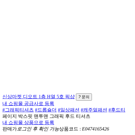
신상마켓
디오트 1층 H열 5호
픽샵
?
문의
내 쇼핑몰 공급사로 등록
#그래픽티셔츠
#드롭숄더
#일상패션
#캐주얼패션
#후드티
페이지 박스핏 맨투맨 그래픽 후드 티셔츠
내 쇼핑몰 상품으로 등록
판매가
로그인 후 확인 가능
상품코드 :
E0474165426