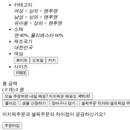
카테고리
여성 > 상의 > 맨투맨
남성 > 상의 > 맨투맨
유아동 > 상의 > 맨투맨
소재
면 40%, 폴리에스터 60%
제조국가
대한민국
색상
화이트
오트밀
카키
사이즈
FREE
총 금액
(
0
개)
0
원
오늘 주문하면 내일 배송? 이지픽은 배송도
퀵
하게!
좋아요
샘플 신청하기
장바구니 담기
셀픽주문
직거래·셀프픽업 
이지픽주문과 셀픽주문의 차이점이 궁금하신가요?
주문타입