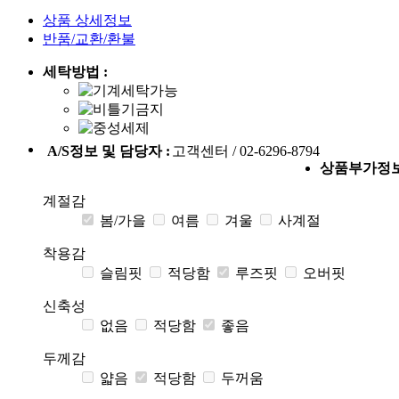
상품 상세정보
반품/교환/환불
세탁방법 :
A/S정보 및 담당자 :
고객센터 / 02-6296-8794
상품부가정
계절감
봄/가을
여름
겨울
사계절
착용감
슬림핏
적당함
루즈핏
오버핏
신축성
없음
적당함
좋음
두께감
얇음
적당함
두꺼움