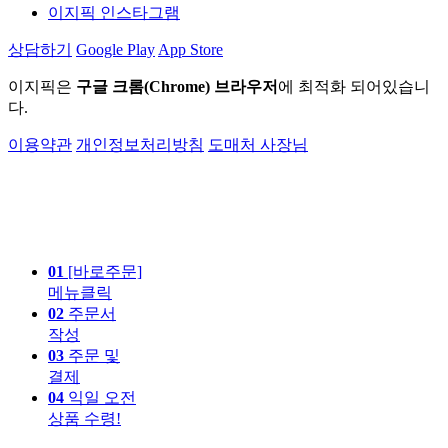
이지픽 인스타그램
상담하기
Google Play
App Store
이지픽은
구글 크롬(Chrome) 브라우저
에 최적화 되어있습니
다.
이용약관
개인정보처리방침
도매처 사장님
01
[바로주문]
메뉴클릭
02
주문서
작성
03
주문 및
결제
04
익일 오전
상품 수령!