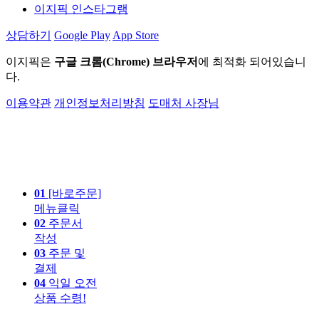
이지픽 인스타그램
상담하기
Google Play
App Store
이지픽은
구글 크롬(Chrome) 브라우저
에 최적화 되어있습니
다.
이용약관
개인정보처리방침
도매처 사장님
01
[바로주문]
메뉴클릭
02
주문서
작성
03
주문 및
결제
04
익일 오전
상품 수령!