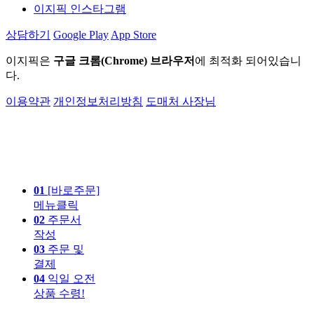
이지픽 인스타그램
상담하기
Google Play
App Store
이지픽은
구글 크롬(Chrome) 브라우저
에 최적화 되어있습니
다.
이용약관
개인정보처리방침
도매처 사장님
01
[바로주문]
메뉴클릭
02
주문서
작성
03
주문 및
결제
04
익일 오전
상품 수령!