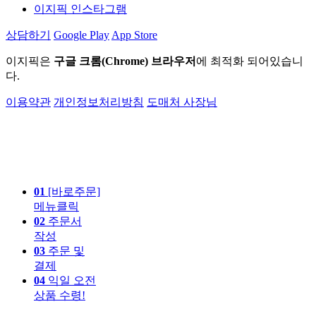
이지픽 인스타그램
상담하기
Google Play
App Store
이지픽은
구글 크롬(Chrome) 브라우저
에 최적화 되어있습니
다.
이용약관
개인정보처리방침
도매처 사장님
01
[바로주문]
메뉴클릭
02
주문서
작성
03
주문 및
결제
04
익일 오전
상품 수령!