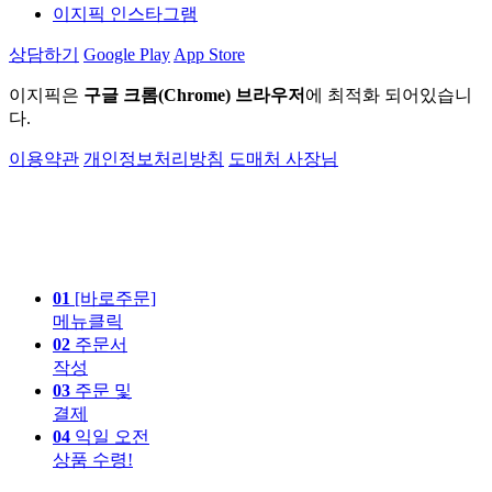
이지픽 인스타그램
상담하기
Google Play
App Store
이지픽은
구글 크롬(Chrome) 브라우저
에 최적화 되어있습니
다.
이용약관
개인정보처리방침
도매처 사장님
01
[바로주문]
메뉴클릭
02
주문서
작성
03
주문 및
결제
04
익일 오전
상품 수령!