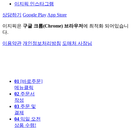
이지픽 인스타그램
상담하기
Google Play
App Store
이지픽은
구글 크롬(Chrome) 브라우저
에 최적화 되어있습니
다.
이용약관
개인정보처리방침
도매처 사장님
01
[바로주문]
메뉴클릭
02
주문서
작성
03
주문 및
결제
04
익일 오전
상품 수령!