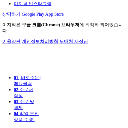
이지픽 인스타그램
상담하기
Google Play
App Store
이지픽은
구글 크롬(Chrome) 브라우저
에 최적화 되어있습니
다.
이용약관
개인정보처리방침
도매처 사장님
01
[바로주문]
메뉴클릭
02
주문서
작성
03
주문 및
결제
04
익일 오전
상품 수령!